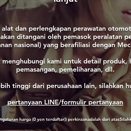
 alat dan perlengkapan perawatan otomoti
akan ditangani oleh pemasok peralatan p
yanan nasional) yang berafiliasi dengan Me
 menghubungi kami untuk detail produk, 
pemasangan, pemeliharaan, dll.
ebih tinggi dari perusahaan lain, silahkan 
pertanyaan LINE
/
formulir pertanyaan
gaturan harga (0 yen terdaftar)
) perkiraan
adalah dari atas
Silah