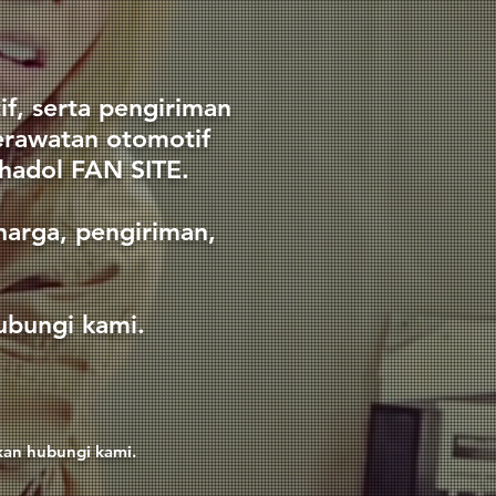
f, serta pengiriman
erawatan otomotif
chadol FAN SITE.
harga, pengiriman,
hubungi kami.
kan hubungi kami.