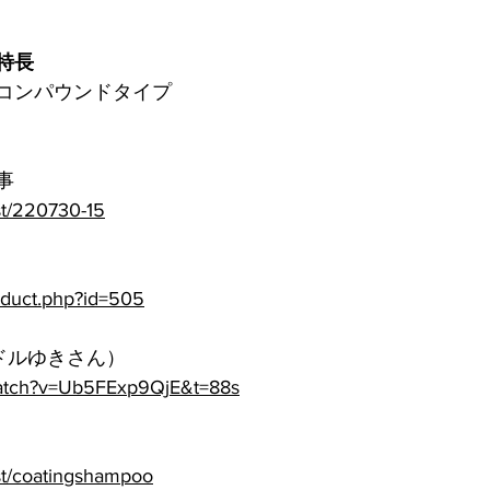
特長
コンパウンドタイプ
事
st/220730-15
roduct.php?id=505
ドルゆきさん）
watch?v=Ub5FExp9QjE&t=88s
st/coatingshampoo