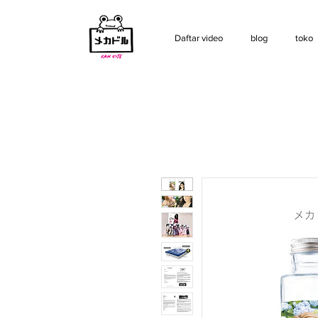
Daftar video
blog
toko