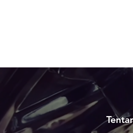
​Tenta