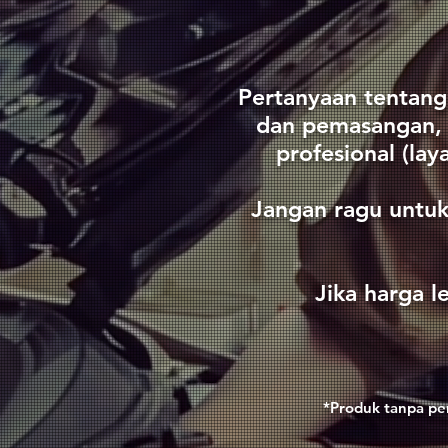
Pertanyaan tentang
dan pemasangan, 
profesional (la
Jangan ragu untuk
Jika harga l
*Produk tanpa pen