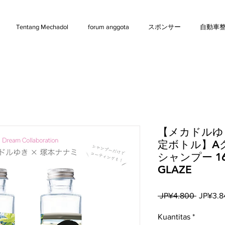
Tentang Mechadol
forum anggota
スポンサー
自動車
【メカドルゆ
定ボトル】A
シャンプー 16
GLAZE
Harga
 JP¥4.800 
JP¥3.8
Reguler
Kuantitas
*