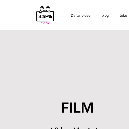
Daftar video
blog
toko
FILM