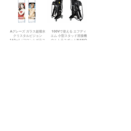
Aグレーズ ガラス超撥水
100Vで使える エフディ
クリスタルビジョン
エム 小型スタッド溶接機
160ml（フロントガラス
ウルトラスポットNANO
2-4台分）
TOKO
Tentang penjualan, pengiriman, dan tindak lanjut
purna jual
Pertanyaan tentang alat dan perlengkapan perawatan otomotif,
serta pengiriman dan pemasangan, akan ditangani oleh pemasok
peralatan perawatan otomotif profesional (dukungan nasional)
yang berafiliasi dengan Mechadol FAN SITE. Jangan ragu untuk
menghubungi kami untuk detail produk, harga, waktu pengiriman,
pemasangan, pemeliharaan, dll.