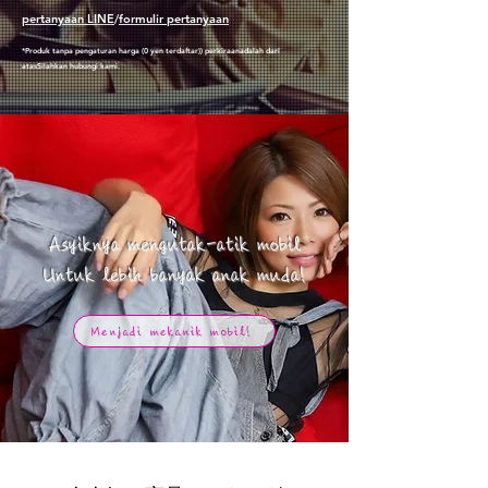
pertanyaan LINE
/
formulir pertanyaan
*Produk tanpa pengaturan harga (0 yen terdaftar)
) perkiraan
adalah dari
atas
Silahkan hubungi kami.
Asyiknya mengutak-atik mobil
​Untuk lebih banyak anak muda!
Menjadi mekanik mobil!