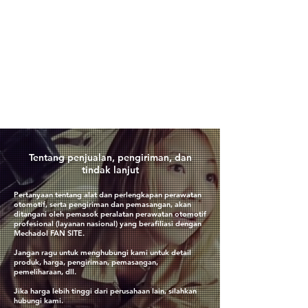
​Tentang penjualan, pengiriman, dan
tindak lanjut
Pertanyaan tentang alat dan perlengkapan perawatan
otomotif, serta pengiriman dan pemasangan, akan
ditangani oleh pemasok peralatan perawatan otomotif
profesional (layanan nasional) yang berafiliasi dengan
Mechadol FAN SITE.
Jangan ragu untuk menghubungi kami untuk detail
produk, harga, pengiriman, pemasangan,
pemeliharaan, dll.
Jika harga lebih tinggi dari perusahaan lain, silahkan
hubungi kami.